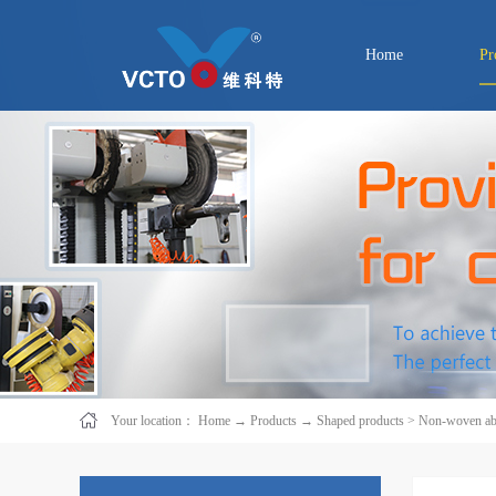
Home
Pr
Your location：
Home
→
Products
→
Shaped products
>
Non-woven abr