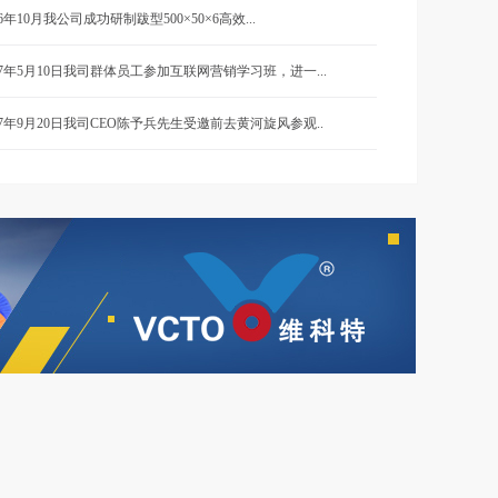
16年10月我公司成功研制跋型500×50×6高效...
17年5月10日我司群体员工参加互联网营销学习班，进一...
17年9月20日我司CEO陈予兵先生受邀前去黄河旋风参观..