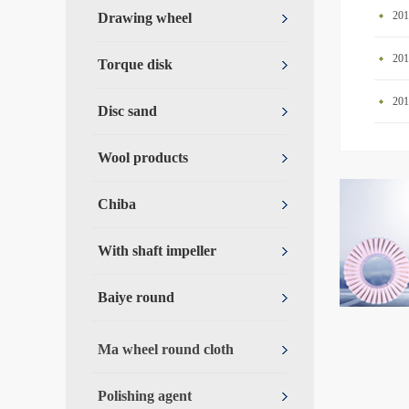
2
Drawing wheel
Torque disk
2
Disc sand
Wool products
Chiba
With shaft impeller
Baiye round
Ma wheel round cloth
Polishing agent