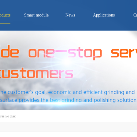
oducts
Smart module
News
Applications
C
asive disc