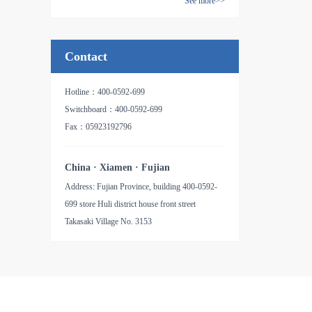
See more>>
品名：氧化铝纸基砂带
Contact
Hotline：400-0592-699
Switchboard：400-0592-699
Fax：05923192796
China · Xiamen · Fujian
Address: Fujian Province, building 400-0592-
699 store Huli district house front street
Takasaki Village No. 3153