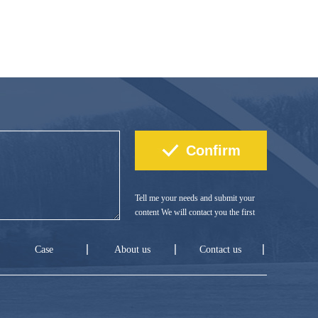
Tell me your needs and submit your
content We will contact you the first
time!
Case
About us
Contact us