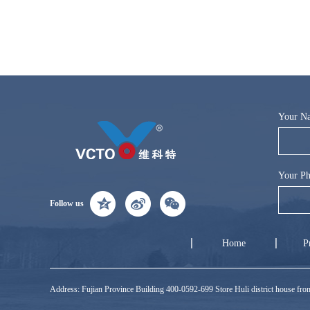
Your N
Your Ph
Follow us
Home
P
Address: Fujian Province Building 400-0592-699 Store Huli district house f