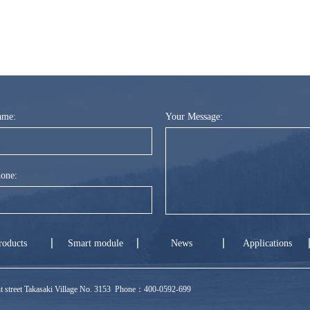
ame:
Your Message:
one:
roducts
Smart module
News
Applications
ront street Takasaki Village No. 3153 Phone：400-0592-699