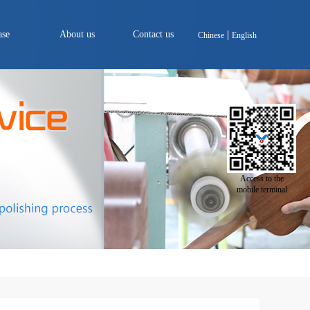
ase
About us
Contact us
Chinese
English
Access to the
mobile terminal