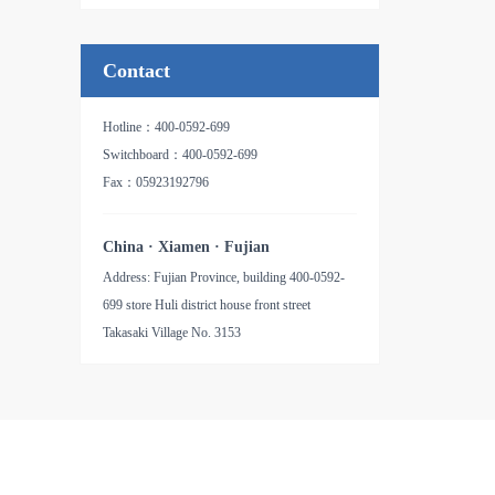
品名：氧化铝纸基砂带
Contact
Hotline：400-0592-699
Switchboard：400-0592-699
Fax：05923192796
China · Xiamen · Fujian
Address: Fujian Province, building 400-0592-
699 store Huli district house front street
Takasaki Village No. 3153