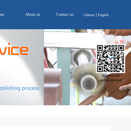
ase
About us
Contact us
Chinese
English
Access to the
mobile terminal