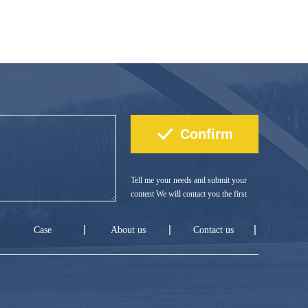
Tell me your needs and submit your
content We will contact you the first
time!
Case
About us
Contact us