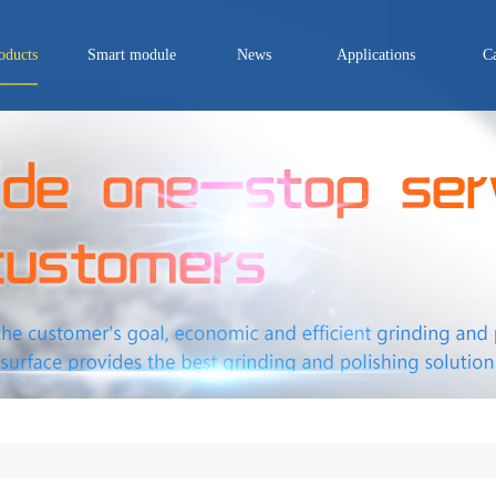
oducts
Smart module
News
Applications
C