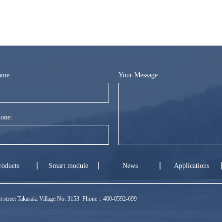
ame:
Your Message:
one:
roducts
Smart module
News
Applications
ront street Takasaki Village No. 3153 Phone：400-0592-699