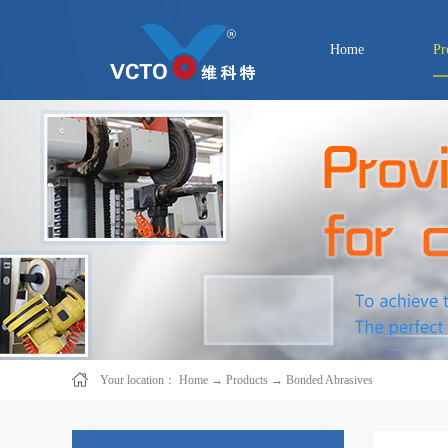
Home
Pr
Your location：
Home
→
Products
→
Bonded Abrasives