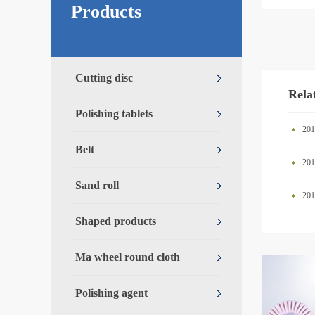
Products
Cutting disc
Rela
Polishing tablets
2
Belt
Sand roll
2
Shaped products
Ma wheel round cloth
Polishing agent