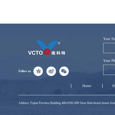
Your N
Your Ph
Follow us
Home
P
Address: Fujian Province Building 400-0592-699 Store Huli district house f