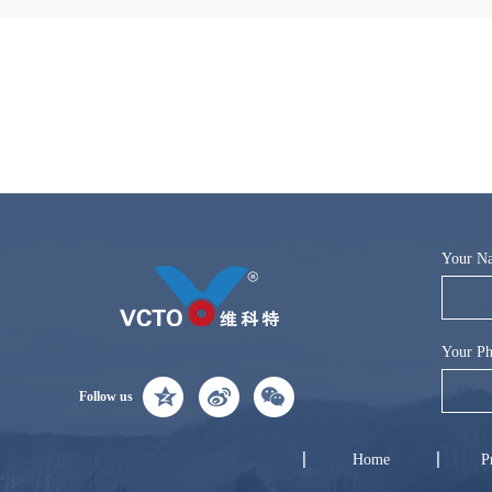
Your N
Your Ph
Follow us
Home
P