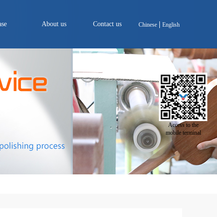
ase
About us
Contact us
Chinese
English
Access to the
mobile terminal