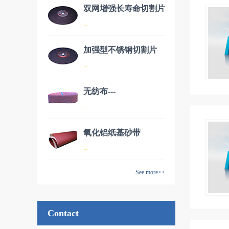
双网增强长寿命切割片
品名：自动切割机专用切割片
...
加强型不锈钢切割片
品名：双网增强长寿命切割片
...
无纺布---
品名：加强型不锈钢切割片
...
AW70150（德国进
口）
氧化铝纸基砂带
品名：无纺布---AW70150（德
...
国进口）
See more>>
品名：氧化铝纸基砂带
Contact