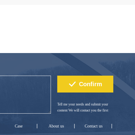
Tell me your needs and submit your
content We will contact you the first
time!
Case
About us
Contact us